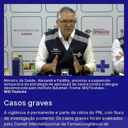
Ministro da Saúde, Alexandre Padilha, anunciou a suspensão
temporária da estratégia de aplicação da vacina contra a dengue
desenvolvida pelo Instituto Butantan. Frame: MS/Youtube -
MS/Youtube
Casos graves
A vigilância é permanente e parte da rotina do PNI, com fluxo
de investigação posterior. Os casos graves foram analisados
pelo Comitê Interinstitucional de Farmacovigilância de