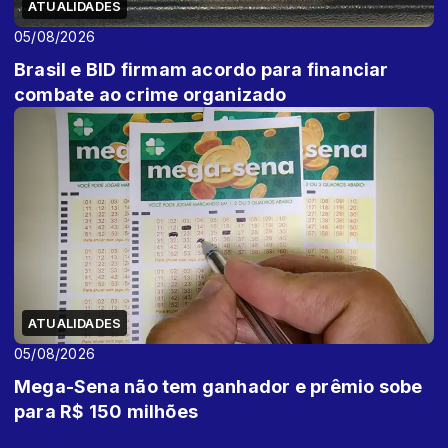
ATUALIDADES
05/08/2026
Brasil e BID firmam acordo para financiar
combate ao crime organizado
ATUALIDADES
05/08/2026
Mega-Sena não tem ganhador e prêmio sobe
para R$ 150 milhões