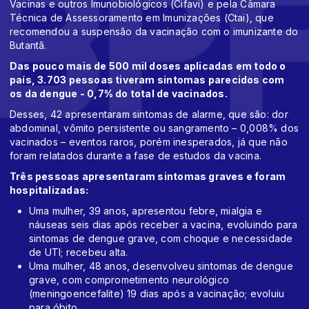
Vacinas e outros Imunobiológicos (Cifavi) e pela Câmara
Técnica de Assessoramento em Imunizações (Ctai), que
recomendou a suspensão da vacinação com o imunizante do
Butantã.
Das pouco mais de 500 mil doses aplicadas em todo o
país, 3.703 pessoas tiveram sintomas parecidos com
os da dengue - 0,7% do total de vacinados.
Desses, 42 apresentaram sintomas de alarme, que são: dor
abdominal, vômito persistente ou sangramento – 0,008% dos
vacinados – eventos raros, porém inesperados, já que não
foram relatados durante a fase de estudos da vacina.
Três pessoas apresentaram sintomas graves e foram
hospitalizadas:
Uma mulher, 39 anos, apresentou febre, mialgia e
náuseas seis dias após receber a vacina, evoluindo para
sintomas de dengue grave, com choque e necessidade
de UTI; recebeu alta.
Uma mulher, 48 anos, desenvolveu sintomas de dengue
grave, com comprometimento neurológico
(meningoencefalite) 19 dias após a vacinação; evoluiu
para óbito.