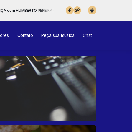
s 05:00 às 07:00 -
Tocando agora: 12 - Sonda-me - Vem Espírito San
tores
Contato
Peça sua música
Chat