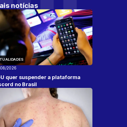
ais notícias
TUALIDADES
/08/2026
U quer suspender a plataforma
scord no Brasil