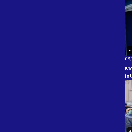
A
06
Me
in
A