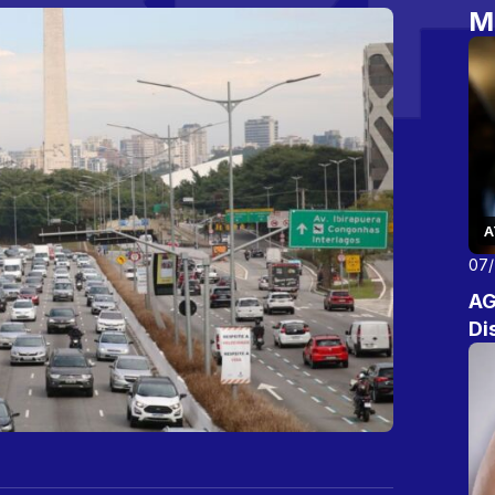
M
A
07
AG
Di