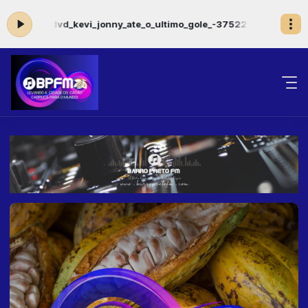
erry_dvd_kevi_jonny_ate_o_ultimo_gole_-3752290121122109860
SHO