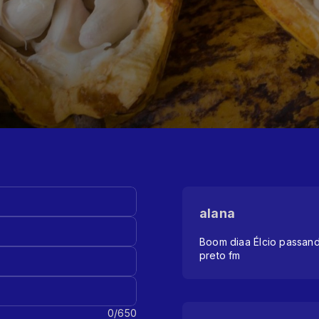
alana
Boom diaa Élcio passand
preto fm
0/650