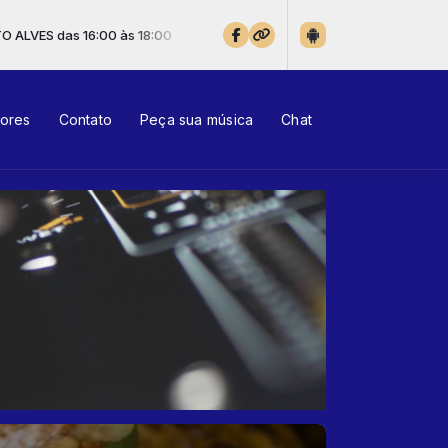
0
tores
Contato
Peça sua música
Chat