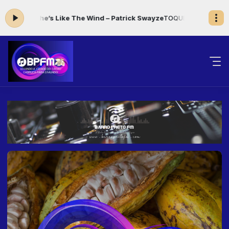
: 07.She’s Like The Wind – Patrick Swayze
TOQUE CORAÇÃO das 00: