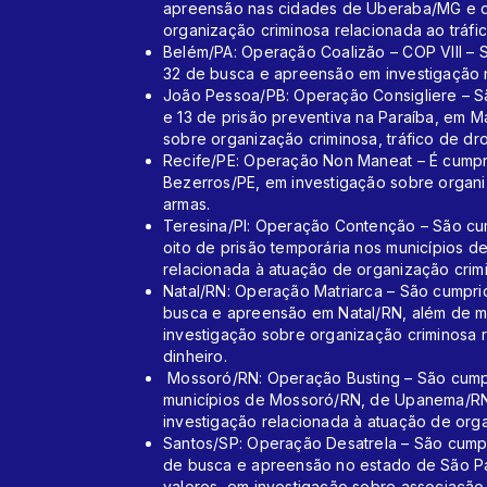
apreensão nas cidades de Uberaba/MG e d
organização criminosa relacionada ao tráfi
Belém/PA: Operação Coalizão – COP VIII –
32 de busca e apreensão em investigação r
João Pessoa/PB: Operação Consigliere – 
e 13 de prisão preventiva na Paraíba, em 
sobre organização criminosa, tráfico de dr
Recife/PE: Operação Non Maneat – É cum
Bezerros/PE, em investigação sobre organi
armas.
Teresina/PI: Operação Contenção – São c
oito de prisão temporária nos municípios de
relacionada à atuação de organização crimi
Natal/RN: Operação Matriarca – São cumpri
busca e apreensão em Natal/RN, além de m
investigação sobre organização criminosa 
dinheiro.
Mossoró/RN: Operação Busting – São cump
municípios de Mossoró/RN, de Upanema/RN
investigação relacionada à atuação de orga
Santos/SP: Operação Desatrela – São cump
de busca e apreensão no estado de São P
valores, em investigação sobre associação