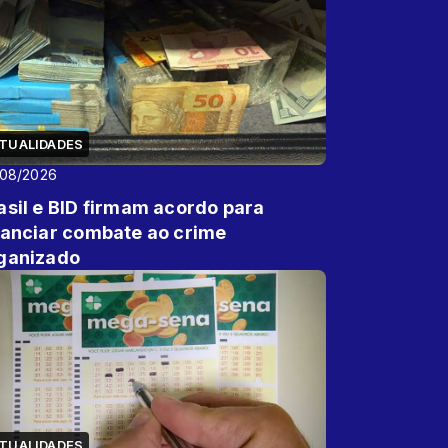
TUALIDADES
/08/2026
asil e BID firmam acordo para
nanciar combate ao crime
ganizado
TUALIDADES