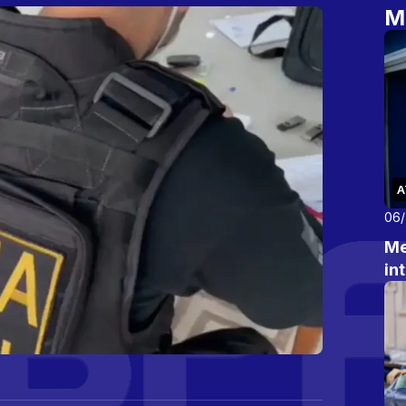
M
A
06
Me
in