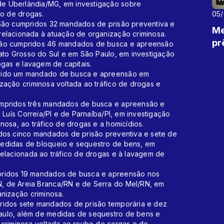
e Uberlândia/MG, em investigação sobre
co de drogas.
05
 São cumpridos 32 mandados de prisão preventiva e
Me
elacionada à atuação de organização criminosa.
pr
São cumpridos 46 mandados de busca e apreensão
Mato Grosso do Sul e em São Paulo, em investigação
ogas e lavagem de capitais.
prido um mandado de busca e apreensão em
zação criminosa voltada ao tráfico de drogas e
umpridos três mandados de busca e apreensão e
 Luís Correia/PI e de Parnaíba/PI, em investigação
nosa, ao tráfico de drogas e a homicídios.
dos cinco mandados de prisão preventiva e sete de
edidas de bloqueio e sequestro de bens, em
relacionada ao tráfico de drogas e à lavagem de
ridos 19 mandados de busca e apreensão nos
, de Areia Branca/RN e de Serra do Mel/RN, em
nização criminosa.
ridos sete mandados de prisão temporária e dez
aulo, além de medidas de sequestro de bens e
 criminosa voltada ao roubo de cargas e de