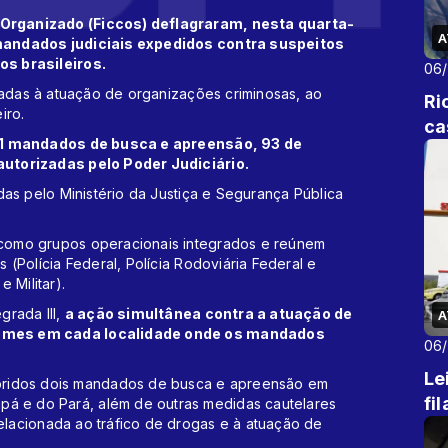
Organizado (Ficcos) deflagraram, nesta quarta-
A
mandados judiciais expedidos contra suspeitos
s brasileiros.
06
nadas à atuação de organizações criminosas, ao
Ri
iro.
ca
181 mandados de busca e apreensão, 93 de
utorizadas pelo Poder Judiciário.
das pelo Ministério da Justiça e Segurança Pública
como grupos operacionais integrados e reúnem
(Polícia Federal, Polícia Rodoviária Federal e
e Militar).
grada III,
a ação simultânea contra a atuação de
A
omes em cada localidade onde os mandados
06
Le
ridos dois mandados de busca e apreensão em
fi
pá e do Pará, além de outras medidas cautelares
relacionada ao tráfico de drogas e à atuação de