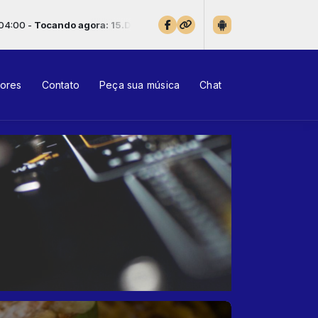
5.Don’t You Love Me Anymore – Crowded House
tores
Contato
Peça sua música
Chat