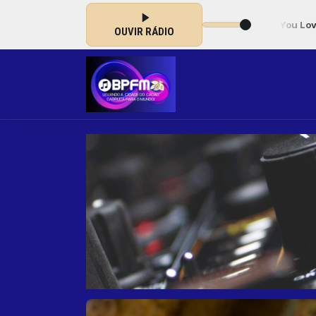
s 04:00 -
Tocando agora: 15.Don’t You Love Me Anymore – Crowde
OUVIR RÁDIO