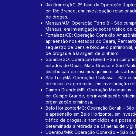
Rio Branco/AC: 2ª fase da Operação Rupt
em Rio Branco, em investigação relacionada
de drogas.
Manaus/AM: Operação Torre 8 – São cump
Manaus, em investigação sobre tráfico de 
Fortaleza/CE: Operação Conexão Amazônia
apreensão nos estados do Ceará, Pernamb
sequestro de bens e bloqueio patrimonial, e
de drogas e à lavagem de dinheiro.
Goiânia/GO: Operação Blend – São cumpri
estados de Goiás, Mato Grosso e São Paulo
distribuição de insumos químicos utilizado
São Luís/MA: Operação Thálassa – São cum
de busca e apreensão, em investigação rel
Campo Grande/MS: Operação Mandamus – S
em Campo Grande, em investigação relacio
organização criminosa.
Belo Horizonte/MG: Operação Borak – São
e apreensão em Belo Horizonte, em investi
tráfico de drogas, a homicídios e à posse 
determinada a retirada de câmeras de vigilâ
Uberaba/MG: Operação Conexão – São cump