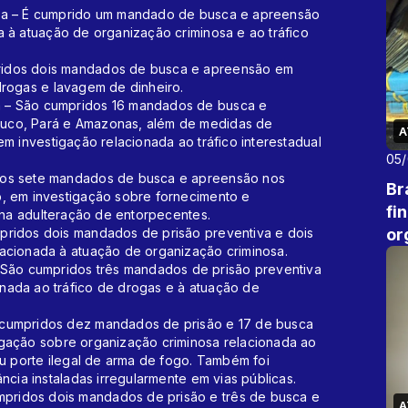
ura – É cumprido um mandado de busca e apreensão
 à atuação de organização criminosa e ao tráfico
ridos dois mandados de busca e apreensão em
drogas e lavagem de dinheiro.
 – São cumpridos 16 mandados de busca e
uco, Pará e Amazonas, além de medidas de
A
m investigação relacionada ao tráfico interestadual
05
dos sete mandados de busca e apreensão nos
Br
, em investigação sobre fornecimento e
fi
s na adulteração de entorpecentes.
or
pridos dois mandados de prisão preventiva e dois
acionada à atuação de organização criminosa.
ão cumpridos três mandados de prisão preventiva
nada ao tráfico de drogas e à atuação de
 cumpridos dez mandados de prisão e 17 de busca
gação sobre organização criminosa relacionada ao
ou porte ilegal de arma de fogo. Também foi
ncia instaladas irregularmente em vias públicas.
ridos dois mandados de prisão e três de busca e
A