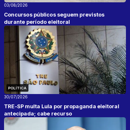
03/08/2026
Concursos públicos seguem previstos
durante período eleitoral
POLÍTICA
30/07/2026
TRE-SP multa Lula por propaganda eleitoral
antecipada; cabe recurso