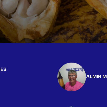
UES
ALMIR 