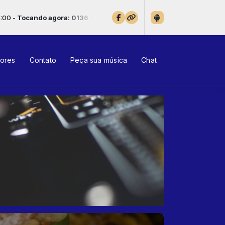
gora: 0136 - Elton John - Tiny Dancer
tores
Contato
Peça sua música
Chat